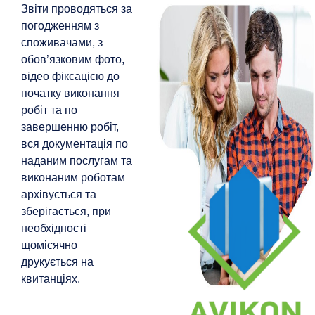
Звіти проводяться за
погодженням з
споживачами, з
обов’язковим фото,
відео фіксацією до
початку виконання
робіт та по
завершенню робіт,
вся документація по
наданим послугам та
виконаним роботам
архівується та
зберігається, при
необхідності
щомісячно
друкується на
квитанціях.