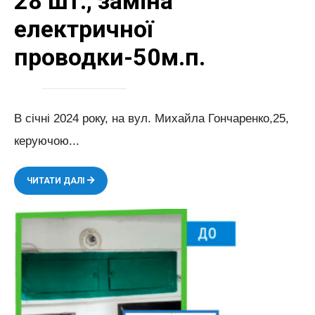
28 шт., заміна
електричної
проводки-50м.п.
В січні 2024 року, на вул. Михайла Гончаренко,25,
керуючою
...
ВИКОНАНІ
ЧИТАТИ ДАЛІ
РОБОТИ
ПО
ВСТАНОВЛЕННЮ
СВІТИЛЬНИКІВ
В
КІЛЬКОСТІ
28
ШТ.,
ЗАМІНА