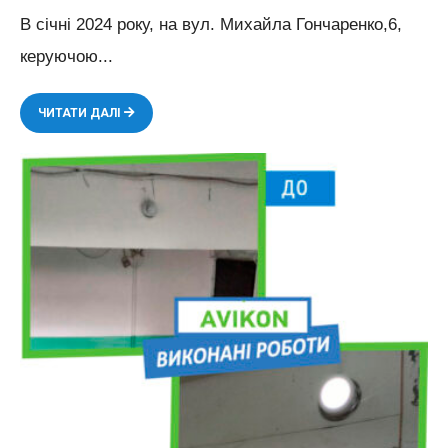
В січні 2024 року, на вул. Михайла Гончаренко,6,
керуючою
...
ВИКОНАНІ
ЧИТАТИ ДАЛІ
РОБОТИ
ПО
ВСТАНОВЛЕННЮ
СВІТИЛЬНИКІВ
–
21
ШТ.,
ЗАМІНА
ЕЛЕКТРИЧНОЇ
ПРОВОДКИ-30М.П.,
ЗАМІНА
ВИМИКАЧІВ-5
ШТ.