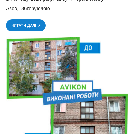
Азов,136керуючою
...
ВИКОНАНІ
ЧИТАТИ ДАЛІ
РОБОТИ
ПО
РЕМОНТУ
РУЛОННОЇ
ПОКРІВЛІ,
ПРИМИКАННЯ
ПОКРІВЛІ,
БЛОКУВАННЯ
ШВІВ,
ПРОЧИЩЕННЯ
ЖОЛОБІВ