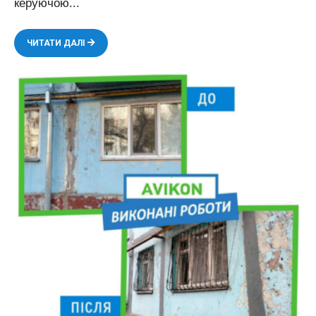
керуючою
...
ВИКОНАНІ
ЧИТАТИ ДАЛІ
РОБОТИ
ПО
ВСТАНОВЛЕННЮ
СВІТИЛЬНИКІВ,
ЗАМІНІ
ЕЛЕКТРИЧНОЇ
ПРОВОДКИ
ТА
ВИМИКАЧІВ