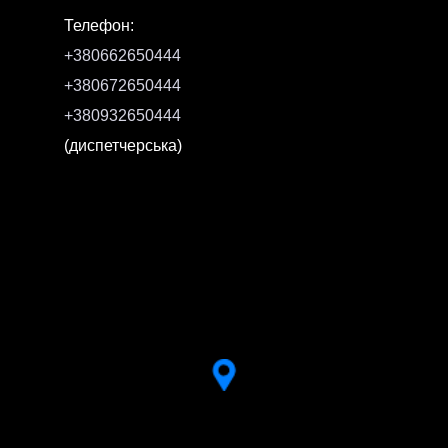
Телефон:
+380662650444
+380672650444
+380932650444
(диспетчерська)