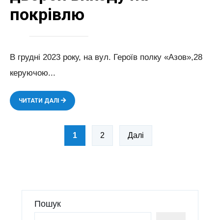
покрівлю
В грудні 2023 року, на вул. Героїв полку «Азов»,28
керуючою
...
РОБОТИ
ЧИТАТИ ДАЛІ
ПО
ВСТАНОВЛЕННЮ
Пагінація
ДВЕРЕЙ
1
2
Далі
ВИХОДУ
записів
НА
ПОКРІВЛЮ
Пошук