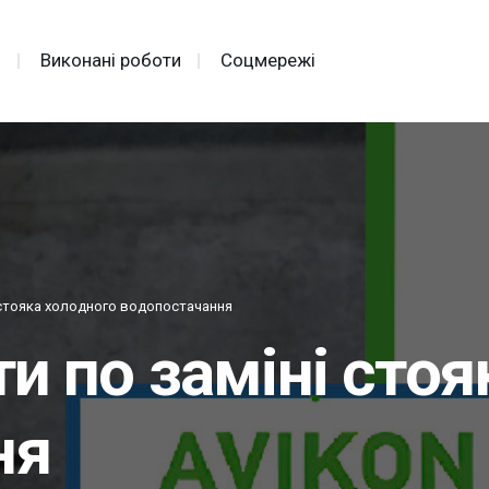
и
Виконані роботи
Соцмережі
 стояка холодного водопостачання
и по заміні сто
ня