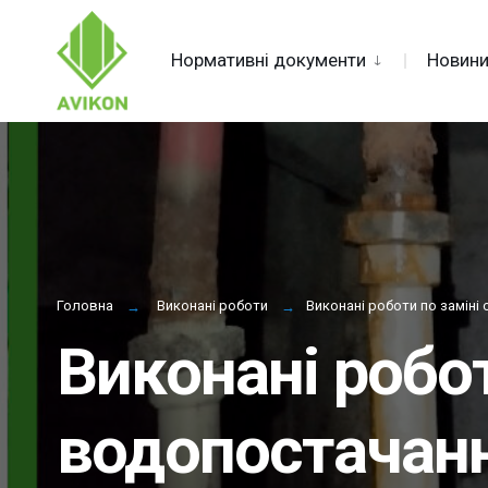
for:
Skip
Нормативні документи
Новин
to
content
Головна
Виконані роботи
Виконані роботи по заміні
Виконані робот
водопостачан