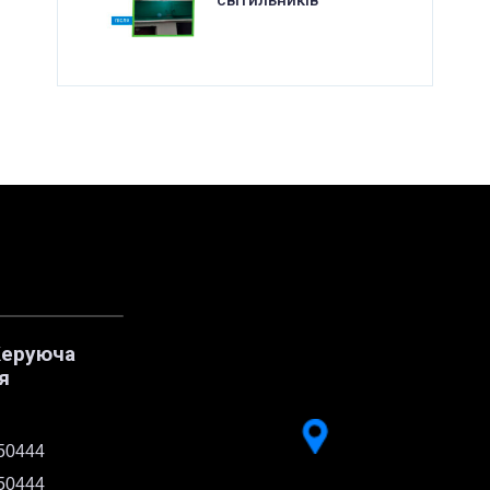
Керуюча
я
50444
50444