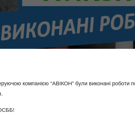
керуючою компанією “АВІКОН” були виконані роботи п
п.
 ОСББ!