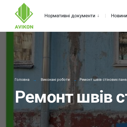
for:
Skip
Нормативні документи
Новин
to
content
Головна
Виконані роботи
Ремонт швів стінових пане
Ремонт швів с