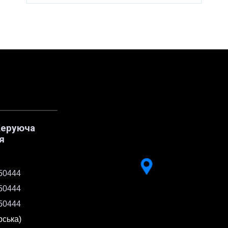
Керуюча
я
50444
50444
50444
рська)