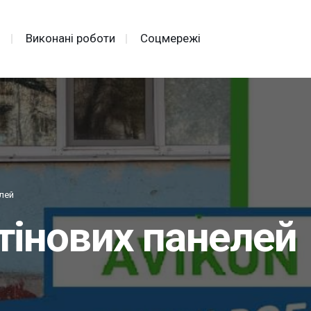
и
Виконані роботи
Соцмережі
лей
тінових панелей