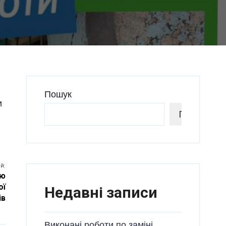
Пошук
и
Пошук
й:
ню
ої
Недавні записи
ів
Виконані роботи по заміні